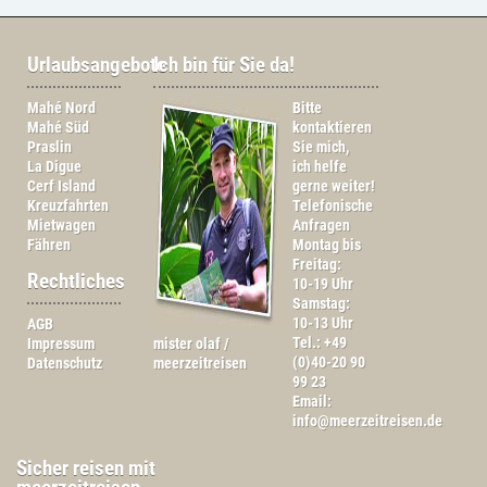
Urlaubsangebote
Ich bin für Sie da!
Mahé Nord
Bitte
Mahé Süd
kontaktieren
Praslin
Sie mich,
La Digue
ich helfe
Cerf Island
gerne weiter!
Kreuzfahrten
Telefonische
Mietwagen
Anfragen
Fähren
Montag bis
Freitag:
Rechtliches
10-19 Uhr
Samstag:
10-13 Uhr
AGB
Tel.: +49
Impressum
mister olaf /
(0)40-20 90
Datenschutz
meerzeitreisen
99 23
Email:
info@meerzeitreisen.de
Sicher reisen mit