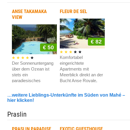
€ 60
ANSE TAKAMAKA
FLEUR DE SEL
Im Herzen von Beau
VIEW
Vallon, WLAN gratis!
E AND E SELF
CATERING
€ 82
€ 50
Komfortabel
Der Sonnenuntergang
eingerichtete
€ 62
über dem Ozean ist
Apartments mit
stets ein
Meerblick direkt an der
Ausgezeichnete Lage
paradiesisches
Bucht Anse Royale,
abseits der
Schauspiel, WLAN
WLAN gratis!
Küstenstraße, WLAN
gratis!
…weitere Lieblings-Unterkünfte im Süden von Mahé –
gratis!
SUNSET VIEW
hier klicken!
Praslin
PRASLIN PARADISE
EXOTIC GUESTHOUSE
€ 62