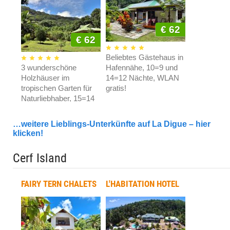
mit Pool am beliebten
Volbert/Cote d'Or, 10=9
Badestrand Anse
Nächte, WLAN gratis!
Volbert, WLAN gratis!
€ 62
€ 62
Beliebtes Gästehaus in
3 wunderschöne
Hafennähe, 10=9 und
Holzhäuser im
14=12 Nächte, WLAN
tropischen Garten für
gratis!
Naturliebhaber, 15=14
Nächte, WLAN gratis!
COCO DE MAHI
…weitere Lieblings-Unterkünfte auf La Digue – hier
klicken!
Cerf Island
€ 99
FAIRY TERN CHALETS
L'HABITATION HOTEL
Bungalows mit Top
Service, WLAN gratis!
ANSE SEVERE BEACH
VILLA