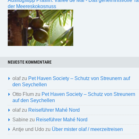
Ausflugstipp Praslin: Vallée de Mai - Das geheimnisvolle Ta
der Meereskokosnuss
NEUESTE KOMMENTARE
olaf
zu
Pet Haven Society – Schutz von Streunern auf
den Seychellen
Otto Flum
zu
Pet Haven Society – Schutz von Streunern
auf den Seychellen
olaf
zu
Reiseführer Mahé Nord
Sabine
zu
Reiseführer Mahé Nord
Antje und Udo
zu
Über mister olaf / meerzeitreisen