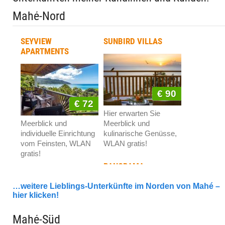
Mahé-Nord
SEYVIEW
SUNBIRD VILLAS
APARTMENTS
€ 90
€ 72
Hier erwarten Sie
Meerblick und
Meerblick und
individuelle Einrichtung
kulinarische Genüsse,
vom Feinsten, WLAN
WLAN gratis!
gratis!
PANORAMA
GUESTHOUSE
…weitere Lieblings-Unterkünfte im Norden von Mahé –
hier klicken!
Mahé-Süd