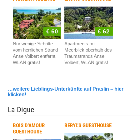
Moderne Apartments
mit Meerblick und
Sonnenuntergang,
€ 60
WLAN gratis!
€ 62
Nur wenige Schritte
Apartments mit
PINEAPPLE BEACH
vom herrlichen Strand
Meerblick oberhalb des
VILLAS
Anse Volbert entfernt,
Traumstrands Anse
WLAN gratis!
Volbert, WLAN gratis!
VILLA BANANIER
LES LAURIERS ECO
HOTEL
€ 147
…weitere Lieblings-Unterkünfte auf Praslin – hier
klicken!
100%, großzügige
Apartments direkt am
La Digue
Strand und mit Pool,
€ 62
WLAN gratis!
€ 160
BOIS D'AMOUR
BERYL'S GUESTHOUSE
Liebevoll geführte
Elegantes und
GUESTHOUSE
Pension am beliebten
individuelles Eco-Hotel
Badestrand Anse