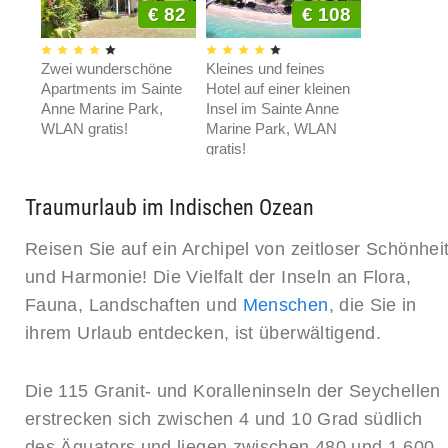
€ 82
€ 108
Zwei wunderschöne
Kleines und feines
Apartments im Sainte
Hotel auf einer kleinen
€ 115
Anne Marine Park,
Insel im Sainte Anne
WLAN gratis!
Marine Park, WLAN
gratis!
Exklusive und
hochwertige
Apartments am
Traumurlaub im Indischen Ozean
Traumstrand Anse
Severe, WLAN gratis!
Reisen Sie auf ein Archipel von zeitloser Schönhei
und Harmonie! Die Vielfalt der Inseln an Flora,
Fauna, Landschaften und
Menschen
, die Sie in
ihrem Urlaub entdecken, ist überwältigend.
Die 115 Granit- und Koralleninseln der Seychellen
erstrecken sich zwischen 4 und 10 Grad südlich
des Äquators und liegen zwischen 480 und 1.600