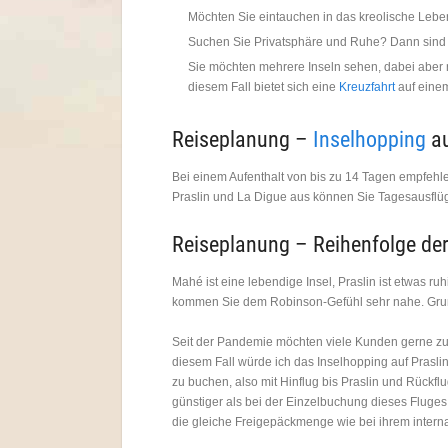
Möchten Sie eintauchen in das kreolische Lebe
Suchen Sie Privatsphäre und Ruhe? Dann sind
Sie möchten mehrere Inseln sehen, dabei aber
diesem Fall bietet sich eine
Kreuzfahrt
auf einem
Reiseplanung –
Inselhopping
au
Bei einem Aufenthalt von bis zu 14 Tagen empfehle
Praslin und La Digue aus können Sie Tagesausflüg
Reiseplanung – Reihenfolge der
Mahé ist eine lebendige Insel, Praslin ist etwas r
kommen Sie dem Robinson-Gefühl sehr nahe. Grund
Seit der Pandemie möchten viele Kunden gerne zum
diesem Fall würde ich das Inselhopping auf Praslin
zu buchen, also mit Hinflug bis Praslin und Rückfl
günstiger als bei der Einzelbuchung dieses Fluge
die gleiche Freigepäckmenge wie bei ihrem interna