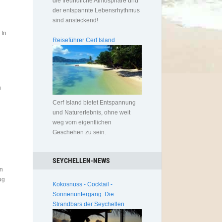
die freundliche Atmosphäre und
der entspannte Lebensrhythmus
sind ansteckend!
 In
Reiseführer Cerf Island
n
Cerf Island bietet Entspannung
und Naturerlebnis, ohne weit
weg vom eigentlichen
Geschehen zu sein.
SEYCHELLEN-NEWS
In
ug
Kokosnuss - Cocktail -
Sonnenuntergang: Die
Strandbars der Seychellen