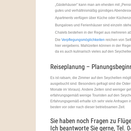
„Gästehäuser“ kann man am ehesten mit „Pensione
gutes und verhältnismäßig günstiges Abendesse
Apartments verfügen über Küche oder Küchenz
Bungalows und Ferienhäuser sind einzeln stehe
Chalets bestehen in der Regel aus mehreren a
Die
Verpflegungsmöglichkeiten
reichen von Selb
hier vergebens. Mahlzeiten können in der Rege
da es auch kulinarisch vieles auf den Seychell
Reiseplanung – Planungsbegin
Es ist ratsam, die Zimmer auf den Seychellen mögli
ausgebucht sind. Besonders gefragt sind die Oster-
Monate im Voraus). Andere Zeiten sind weniger gef
erfahrungsgemäß wenige Touristen auf den Seychel
Erfahrungsgemäß erhalte ich sehr viele Anfragen i
besten vor oder nach dieser betriebsamen Zeit.
Sie haben noch Fragen zu Flüge
Ich beantworte Sie gerne, Tel. 