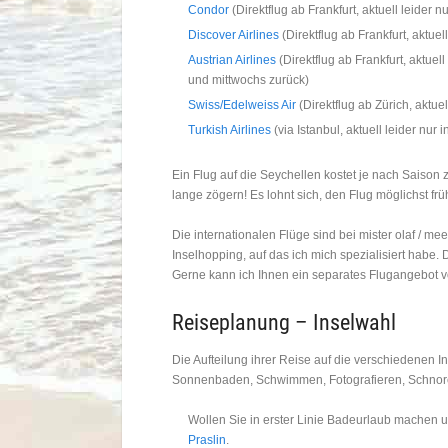
Condor
(Direktflug ab Frankfurt, aktuell leider n
Discover Airlines
(Direktflug ab Frankfurt, aktuel
Austrian Airlines
(Direktflug ab Frankfurt, aktuel
und mittwochs zurück)
Swiss/Edelweiss Air
(Direktflug ab Zürich, aktuel
Turkish Airlines
(via Istanbul, aktuell leider nur 
Ein Flug auf die Seychellen kostet je nach Saison 
lange zögern! Es lohnt sich, den Flug möglichst fr
Die internationalen Flüge sind bei mister olaf / me
Inselhopping, auf das ich mich spezialisiert habe.
Gerne kann ich Ihnen ein separates Flugangebot 
Reiseplanung – Inselwahl
Die Aufteilung ihrer Reise auf die verschiedenen I
Sonnenbaden, Schwimmen, Fotografieren, Schnorc
Wollen Sie in erster Linie Badeurlaub machen 
Praslin
.