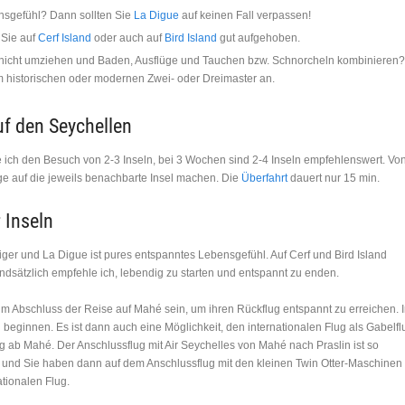
nsgefühl? Dann sollten Sie
La Digue
auf keinen Fall verpassen!
 Sie auf
Cerf Island
oder auch auf
Bird Island
gut aufgehoben.
 nicht umziehen und Baden, Ausflüge und Tauchen bzw. Schnorcheln kombinieren?
 historischen oder modernen Zwei- oder Dreimaster an.
f den Seychellen
 ich den Besuch von 2-3 Inseln, bei 3 Wochen sind 2-4 Inseln empfehlenswert. Vo
e auf die jeweils benachbarte Insel machen. Die
Überfahrt
dauert nur 15 min.
 Inseln
uhiger und La Digue ist pures entspanntes Lebensgefühl. Auf Cerf und Bird Island
sätzlich empfehle ich, lebendig zu starten und entspannt zu enden.
 Abschluss der Reise auf Mahé sein, um ihren Rückflug entspannt zu erreichen. 
 beginnen. Es ist dann auch eine Möglichkeit, den internationalen Flug als Gabelfl
ug ab Mahé. Der Anschlussflug mit Air Seychelles von Mahé nach Praslin ist so
s und Sie haben dann auf dem Anschlussflug mit den kleinen Twin Otter-Maschinen
tionalen Flug.