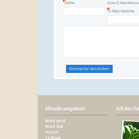
Name
Deine E-Mail-Adresse 
*
E-Mail-Adresse
*
Urlaubsangebote
Ich bin fü
Mahé Nord
Mahé Süd
Praslin
La Digue