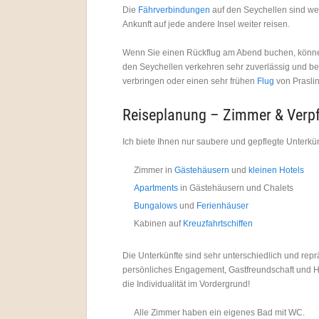
Die
Fährverbindungen
auf den Seychellen sind wei
Ankunft auf jede andere Insel weiter reisen.
Wenn Sie einen Rückflug am Abend buchen, können
den Seychellen verkehren sehr zuverlässig und be
verbringen oder einen sehr frühen
Flug
von Prasli
Reiseplanung – Zimmer & Verp
Ich biete Ihnen nur saubere und gepflegte Unterkünf
Zimmer in
Gästehäusern
und
kleinen Hotels
Apartments
in Gästehäusern und Chalets
Bungalows
und
Ferienhäuser
Kabinen auf
Kreuzfahrtschiffen
Die Unterkünfte sind sehr unterschiedlich und rep
persönliches Engagement, Gastfreundschaft und Hil
die Individualität im Vordergrund!
Alle Zimmer haben ein eigenes Bad mit WC.