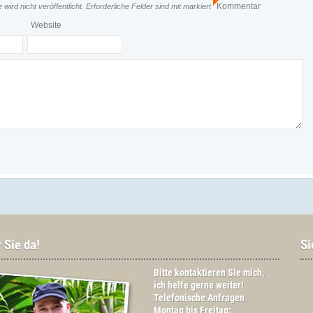
Kommentar
wird nicht veröffentlicht.
Erforderliche Felder sind mit
markiert
*
Website
r Sie da!
Si
Bitte
kontaktieren
Sie mich,
ich helfe gerne weiter!
Telefonische Anfragen
Montag bis Freitag: