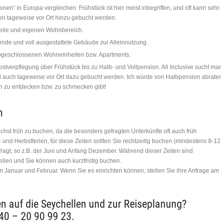
n“ in Europa vergleichen. Frühstück ist hier meist inbegriffen, und oft kann sehr
n tageweise vor Ort hinzu gebucht werden.
eile und eigenen Wohnbereich.
nde und voll ausgestattete Gebäude zur Alleinnutzung.
bgeschlossenen Wohneinheiten bzw. Apartments.
stverpflegung über Frühstück bis zu Halb- und Vollpension. All Inclusive sucht ma
l auch tageweise vor Ort dazu gebucht werden. Ich würde von Halbpension abrate
en zu entdecken bzw. zu schmecken gibt!
n
chst früh zu buchen, da die besonders gefragten Unterkünfte oft auch früh
 und Herbstferien, für diese Zeiten sollten Sie rechtzeitig buchen (mindestens 8-12
ragt, so z.B. der Juni und Anfang Dezember. Während dieser Zeiten sind
len und Sie können auch kurzfristig buchen.
m Januar und Februar. Wenn Sie es einrichten können, stellen Sie ihre Anfrage am
n auf die Seychellen und zur Reiseplanung?
040 – 20 90 99 23.