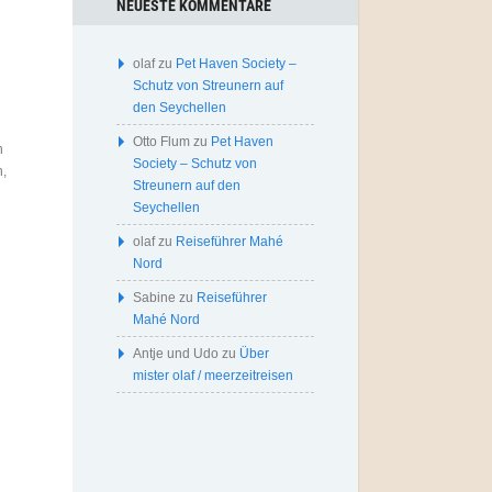
NEUESTE KOMMENTARE
olaf
zu
Pet Haven Society –
Schutz von Streunern auf
den Seychellen
Otto Flum
zu
Pet Haven
n
Society – Schutz von
n,
Streunern auf den
Seychellen
olaf
zu
Reiseführer Mahé
Nord
Sabine
zu
Reiseführer
Mahé Nord
Antje und Udo
zu
Über
mister olaf / meerzeitreisen