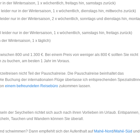
ur in der Wintersaison, 1 x wöchentlich, freitags hin, samstags zurück)
l leider nur in der Wintersaison, 1 x wöchentlich, dienstags hin, mittwochs zurück)
l leider nur in der Wintersaison, 2 x wöchentlich, sonntags und dienstags hin, mont
l leider nur in der Wintersaison, 1 x wöchentlich, samstags hin, freitags zurück)
in der Wintersaison, 1 x täglich)
zwischen 800 und 1.300 €. Bei einem Preis von weniger als 800 € sollten Sie nicht
üh zu buchen, am besten 1 Jahr im Voraus.
erzeitreisen nicht Teil der Pauschalreise. Die Pauschalreise beinhaltet das
 Die Buchung der internationalen Flüge überlasse ich entsprechenden SpezialistInn
von
einem befreundeten Reisebüro
zukommen lassen.
nseln der Seychellen richtet sich auch nach ihren Vorlieben im Urlaub. Entspannen,
heln, Tauchen und Wandern können Sie überall.
und schwimmen? Dann empfiehlt sich der Aufenthalt auf
Mahé-Nord
/
Mahé-Süd
und