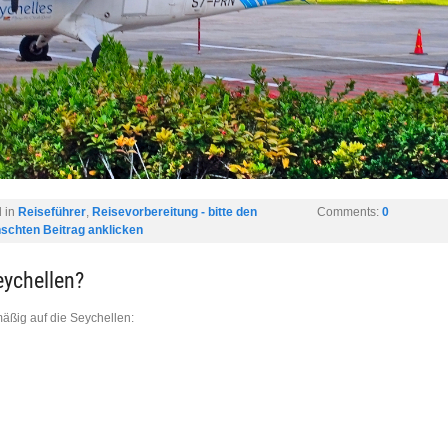
 in
Reiseführer
,
Reisevorbereitung - bitte den
Comments:
0
schten Beitrag anklicken
eychellen?
mäßig auf die Seychellen: