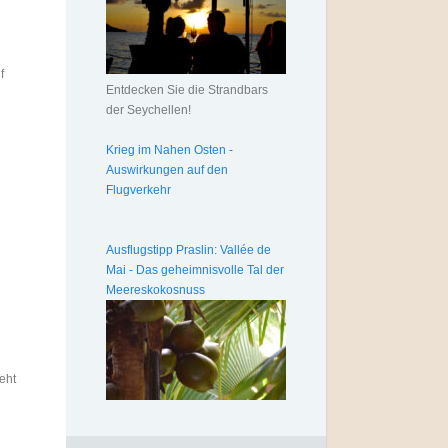
f
Entdecken Sie die Strandbars
der Seychellen!
Krieg im Nahen Osten -
Auswirkungen auf den
Flugverkehr
Ausflugstipp Praslin: Vallée de
Mai - Das geheimnisvolle Tal der
Meereskokosnuss
eht