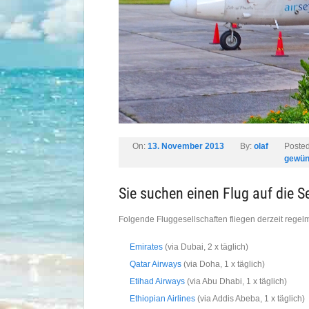
On:
13. November 2013
By:
olaf
Posted
gewün
Sie suchen einen Flug auf die S
Folgende Fluggesellschaften fliegen derzeit regel
Emirates
(via Dubai, 2 x täglich)
Qatar Airways
(via Doha, 1 x täglich)
Etihad Airways
(via Abu Dhabi, 1 x täglich)
Ethiopian Airlines
(via Addis Abeba, 1 x täglich)