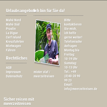
Urlaubsangebote
Ich bin für Sie da!
Mahé Nord
Bitte
Mahé Süd
kontaktieren
Praslin
Sie mich,
La Digue
ich helfe
Cerf Island
gerne weiter!
Kreuzfahrten
Telefonische
Mietwagen
Anfragen
Fähren
Montag bis
Freitag:
Rechtliches
10-19 Uhr
Samstag:
10-13 Uhr
AGB
Tel.: +49
Impressum
mister olaf /
(0)40-20 90
Datenschutz
meerzeitreisen
99 23
Email:
info@meerzeitreisen.de
Sicher reisen mit
meerzeitreisen