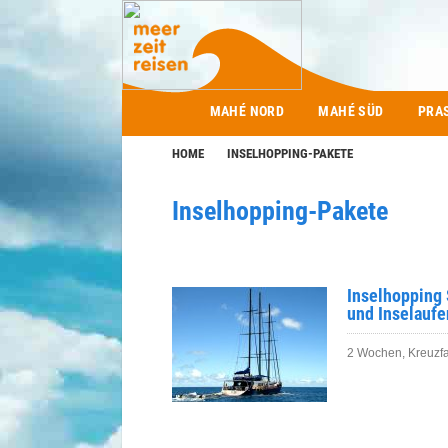
Main menu
MAHÉ NORD
MAHÉ SÜD
PRA
HOME
INSELHOPPING-PAKETE
Inselhopping-Pakete
Inselhopping 
und Inselaufe
2 Wochen, Kreuzfa