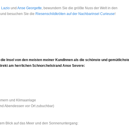
 Lazio
und
Anse Georgette
, bewundern Sie die größte Nuss der Welt in den
, und besuchen Sie die
Riesenschildkröten auf der Nachbarinsel Curieuse
!
 die Insel von den meisten meiner KundInnen als die schönste und gemütlichst
direkt am herrlichen Schnorchelstrand Anse Severe:
immern und Klimaanlage
und Abendessen vor Ort zubuchbar)
chem Blick auf das Meer und den Sonnenuntergang: