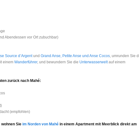
age
und Abendessen vor Ort zubuchbar)
se Source d’Argent
und
Grand Anse, Petite Anse und Anse Cocos
, umrunden Sie d
it einem
Wanderführer
, und bewundern Sie die
Unterwasserwelt
auf einem
nuten zurück nach Mahé:
cos
t)
dacht (empfohlen)
 wohnen Sie
im Norden von Mahé
in einem Apartment mit Meerblick direkt am