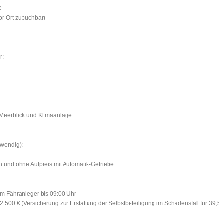
e
or Ort zubuchbar)
r:
 Meerblick und Klimaanlage
twendig):
h und ohne Aufpreis mit Automatik-Getriebe
am Fähranleger bis 09:00 Uhr
2.500 € (Versicherung zur Erstattung der Selbstbeteiligung im Schadensfall für 39,