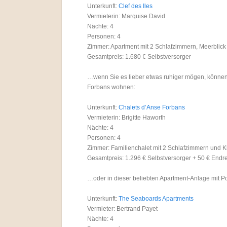
Unterkunft:
Clef des Iles
Vermieterin: Marquise David
Nächte: 4
Personen: 4
Zimmer: Apartment mit 2 Schlafzimmern, Meerblic
Gesamtpreis: 1.680 € Selbstversorger
…wenn Sie es lieber etwas ruhiger mögen, können
Forbans wohnen:
Unterkunft:
Chalets d’Anse Forbans
Vermieterin: Brigitte Haworth
Nächte: 4
Personen: 4
Zimmer: Familienchalet mit 2 Schlafzimmern und 
Gesamtpreis: 1.296 € Selbstversorger + 50 € Endr
…oder in dieser beliebten Apartment-Anlage mit Po
Unterkunft:
The Seaboards Apartments
Vermieter: Bertrand Payet
Nächte: 4