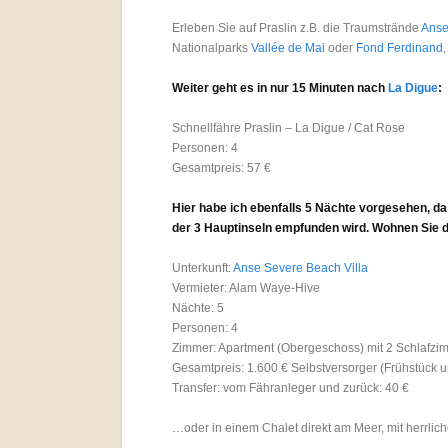
Erleben Sie auf Praslin z.B. die Traumstrände
Anse
Nationalparks
Vallée de Mai
oder
Fond Ferdinand
Weiter geht es in nur 15 Minuten nach
La Digue
:
Schnellfähre Praslin – La Digue / Cat Rose
Personen: 4
Gesamtpreis: 57 €
Hier habe ich ebenfalls 5 Nächte vorgesehen, da
der 3 Hauptinseln empfunden wird. W
ohnen Sie 
Unterkunft:
Anse Severe Beach Villa
Vermieter: Alam Waye-Hive
Nächte: 5
Personen: 4
Zimmer: Apartment (Obergeschoss) mit 2 Schlafz
Gesamtpreis: 1.600 € Selbstversorger (Frühstück 
Transfer: vom Fähranleger und zurück: 40 €
…oder in einem Chalet direkt am Meer, mit herrli