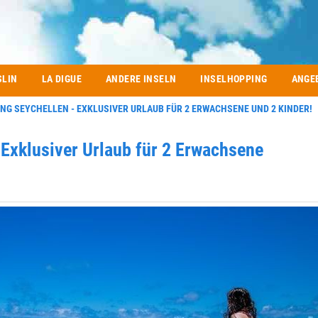
SLIN
LA DIGUE
ANDERE INSELN
INSELHOPPING
ANGE
NG SEYCHELLEN - EXKLUSIVER URLAUB FÜR 2 ERWACHSENE UND 2 KINDER!
 Exklusiver Urlaub für 2 Erwachsene