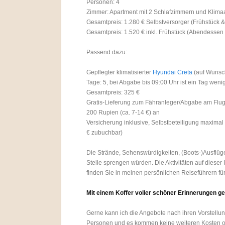
Personen: 4
Zimmer: Apartment mit 2 Schlafzimmern und Klima
Gesamtpreis: 1.280 € Selbstversorger (Frühstück 
Gesamtpreis: 1.520 € inkl. Frühstück (Abendessen 
Passend dazu:
Gepflegter klimatisierter
Hyundai Creta
(auf Wunsch
Tage: 5, bei Abgabe bis 09:00 Uhr ist ein Tag weni
Gesamtpreis: 325 €
Gratis-Lieferung zum Fähranleger/Abgabe am Flug
200 Rupien (ca. 7-14 €) an
Versicherung inklusive, Selbstbeteiligung maximal 
€ zubuchbar)
Die Strände, Sehenswürdigkeiten, (Boots-)Ausflüg
Stelle sprengen würden. Die Aktivitäten auf dieser 
finden Sie in meinen persönlichen Reiseführern fü
Mit einem Koffer voller schöner Erinnerungen g
Gerne kann ich die Angebote nach ihren Vorstellung
Personen und es kommen keine weiteren Kosten o