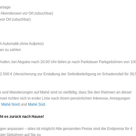
anlage
& Abendessen vor Ort zubuchbar)
vor Ort zubuchbar)
 Automatik ohne Aufpreis)
ger zu zahlen
hafen, bei Abgabe nach 20:00 Uhr fallen je nach Parkdauer Parkgebühren von 10
2.500 € (Versicherung zur Erstattung der Selbstbeteiligung im Schadensfall für 39,
e und Wanderungen auf Mahé sind so vielfältig, dass Sie den Rahmen an dieser
Insel richten sich in erster Linie nach ihrem persönlichen Interesse, Anregungen
r
Mahé Nord
und
Mahé Süd
.
eht es zurück nach Hause!
en anpassen – alles ist möglich! Alle genannten Preise sind die Endpreise für 4
der Gebühren auf Sie zu.