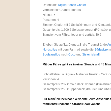
Unterkunft:
Digwa Beach Chalet
Vermieterin: Chantal Hoarau
Nächte: 5
Personen: 4
Zimmer: Chalet mit 2 Schlafzimmern und Klimaanl
Gesamtpreis: 1.500 € Selbstversorger (Frühstück 
Transfer: vom Fähranleger und zurück: 40 €
Erleben Sie auf La Digue z.B. die Traumstrände
An
Nordspitze
mit dem Fahrrad sowie die
Südspitze
m
Bootsausflug
nach
Coco
und
Sister Island
!
Mit der Fähre geht es in einer Stunde und 45 Mi
Schnellfähre La Digue – Mahé via Praslin / Cat Co
Personen: 4
Gesamtpreis: 237 € main deck, drinnen (klimatisier
Gesamtpreis: 255 € upper deck, draußen und über
Für Mahé bleiben noch 4 Nächte.
Zum Abschluss
familienfreundlichen Strand Beau Vallon: