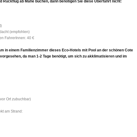
und Rückflug ab Mahé buchen, dann benötigen Sie diese Überfahrt nicht:
t)
dacht (empfohlen)
en FahrerInnen: 40 €
am in einem Familienzimmer dieses Eco-Hotels mit Pool an der schönen Cote
e vorgesehen, da man 1-2 Tage benötigt, um sich zu akklimatisieren und im
vor Ort zubuchbar)
ekt am Strand: