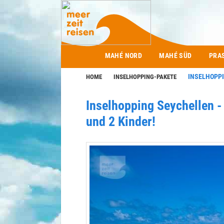
Main menu
MAHÉ NORD
MAHÉ SÜD
PRA
INSELHOPPI
HOME
INSELHOPPING-PAKETE
Inselhopping Seychellen -
und 2 Kinder!