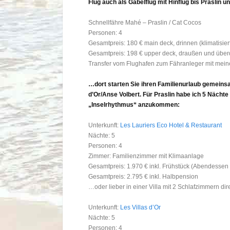
Flug auch als Gabelflug mit Hinflug bis Praslin 
Schnellfähre Mahé – Praslin / Cat Cocos
Personen: 4
Gesamtpreis: 180 € main deck, drinnen (klimatisier
Gesamtpreis: 198 € upper deck, draußen und über
Transfer vom Flughafen zum Fähranleger mit mein
…dort starten Sie ihren Familienurlaub gemeins
d’Or/Anse Volbert. Für Praslin habe ich 5 Nächt
„Inselrhythmus“ anzukommen:
Unterkunft:
Les Lauriers Eco Hotel & Restaurant
Nächte: 5
Personen: 4
Zimmer: Familienzimmer mit Klimaanlage
Gesamtpreis: 1.970 € inkl. Frühstück (Abendessen 
Gesamtpreis: 2.795 € inkl. Halbpension
…oder lieber in einer Villa mit 2 Schlafzimmern dir
Unterkunft:
Les Villas d’Or
Nächte: 5
Personen: 4