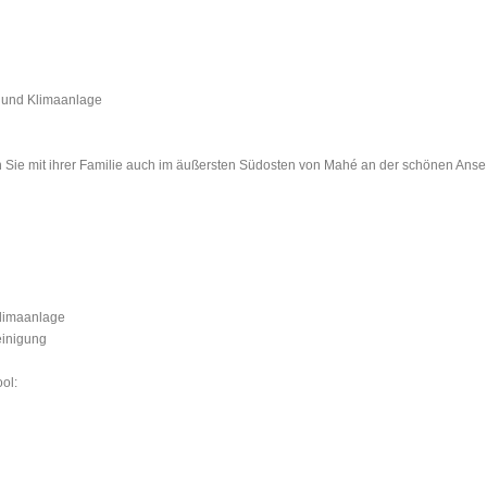
k und Klimaanlage
 Sie mit ihrer Familie auch im äußersten Südosten von Mahé an der schönen Anse
Klimaanlage
einigung
ol: