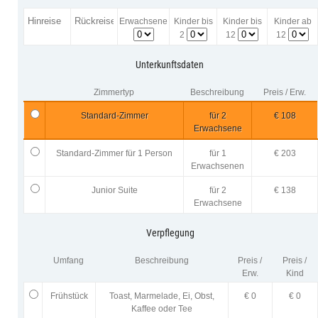
Erwachsene
Kinder bis
Kinder bis
Kinder ab
2
12
12
Unterkunftsdaten
Zimmertyp
Beschreibung
Preis / Erw.
Standard-Zimmer
für 2
€ 108
Erwachsene
Standard-Zimmer für 1 Person
für 1
€ 203
Erwachsenen
Junior Suite
für 2
€ 138
Erwachsene
Verpflegung
Umfang
Beschreibung
Preis /
Preis /
Erw.
Kind
Frühstück
Toast, Marmelade, Ei, Obst,
€ 0
€ 0
Kaffee oder Tee