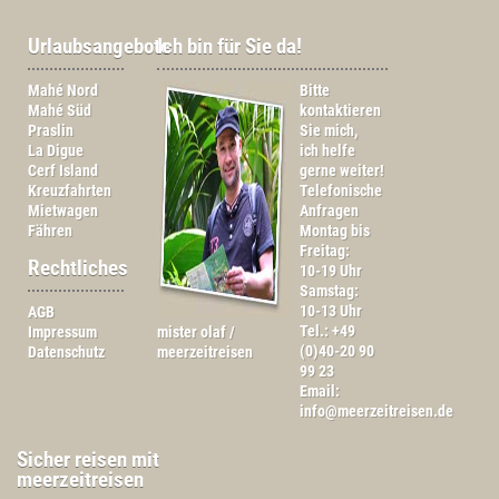
Urlaubsangebote
Ich bin für Sie da!
Mahé Nord
Bitte
Mahé Süd
kontaktieren
Praslin
Sie mich,
La Digue
ich helfe
Cerf Island
gerne weiter!
Kreuzfahrten
Telefonische
Mietwagen
Anfragen
Fähren
Montag bis
Freitag:
Rechtliches
10-19 Uhr
Samstag:
10-13 Uhr
AGB
Tel.: +49
Impressum
mister olaf /
(0)40-20 90
Datenschutz
meerzeitreisen
99 23
Email:
info@meerzeitreisen.de
Sicher reisen mit
meerzeitreisen