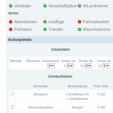
Ventilator
Veranda/Balkon
WLan/Internet
Service
Abendessen
Ausflüge
Fahrradverleih
Frühstück
Transfer
Wäscheservice
Buchungsdetails
Urlaubsdaten
Erwachsene
Kinder bis
Kinder bis
Kinder ab
2
12
12
Unterkunftsdaten
Zimmertyp
Beschreibung
Preis / Erw.
Bungalow
Coco/Mango mit
€ 130
1 Schlafzimmer
Kleiner Bungalow
Banane
€ 100