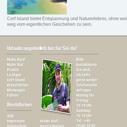
Cerf Island bietet Entspannung und Naturerlebnis, ohne wei
weg vom eigentlichen Geschehen zu sein.
Urlaubsangebote
Ich bin für Sie da!
Mahé Nord
Bitte
Mahé Süd
kontaktieren
Praslin
Sie mich,
La Digue
ich helfe
Cerf Island
gerne weiter!
Kreuzfahrten
Telefonische
Mietwagen
Anfragen
Fähren
Montag bis
Freitag:
Rechtliches
10-19 Uhr
Samstag:
10-13 Uhr
AGB
Tel.: +49
Impressum
mister olaf /
(0)40-20 90
Datenschutz
meerzeitreisen