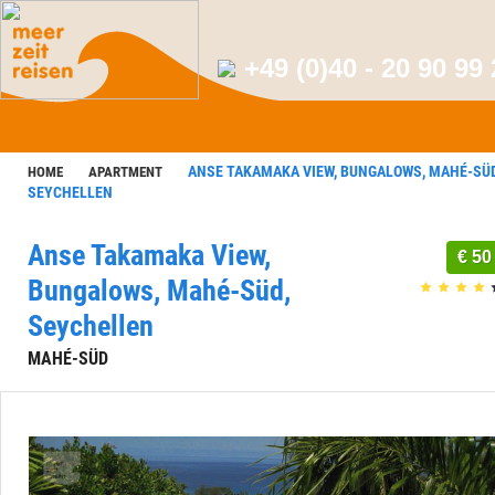
+49 (0)40 - 20 90 99
ANSE TAKAMAKA VIEW, BUNGALOWS, MAHÉ-SÜD
HOME
APARTMENT
SEYCHELLEN
Anse Takamaka View,
€ 50
Bungalows, Mahé-Süd,
Seychellen
MAHÉ-SÜD