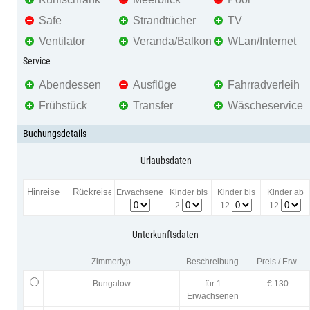
Safe
Strandtücher
TV
Ventilator
Veranda/Balkon
WLan/Internet
Service
Abendessen
Ausflüge
Fahrradverleih
Frühstück
Transfer
Wäscheservice
Buchungsdetails
Urlaubsdaten
Erwachsene
Kinder bis
Kinder bis
Kinder ab
2
12
12
Unterkunftsdaten
Zimmertyp
Beschreibung
Preis / Erw.
Bungalow
für 1
€ 130
Erwachsenen