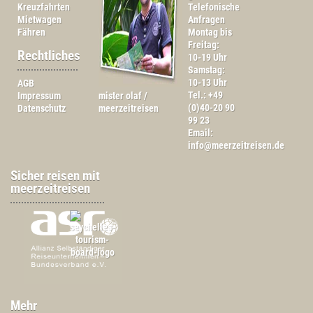
Kreuzfahrten
Telefonische
Mietwagen
Anfragen
Fähren
Montag bis
Freitag:
Rechtliches
10-19 Uhr
Samstag:
10-13 Uhr
AGB
Tel.: +49
Impressum
mister olaf /
(0)40-20 90
Datenschutz
meerzeitreisen
99 23
Email:
info@meerzeitreisen.de
Sicher reisen mit
meerzeitreisen
Mehr