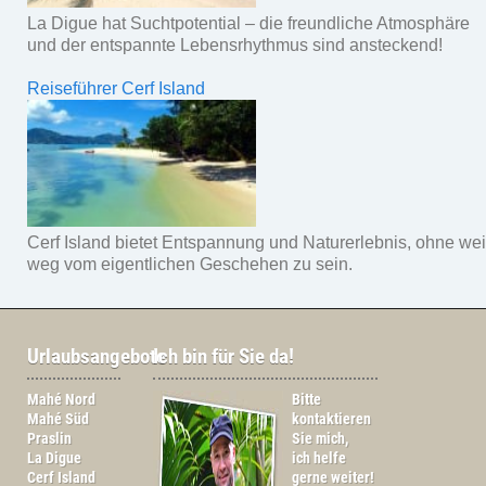
La Digue hat Suchtpotential – die freundliche Atmosphäre
und der entspannte Lebensrhythmus sind ansteckend!
Reiseführer Cerf Island
Cerf Island bietet Entspannung und Naturerlebnis, ohne wei
weg vom eigentlichen Geschehen zu sein.
Urlaubsangebote
Ich bin für Sie da!
Mahé Nord
Bitte
Mahé Süd
kontaktieren
Praslin
Sie mich,
La Digue
ich helfe
Cerf Island
gerne weiter!