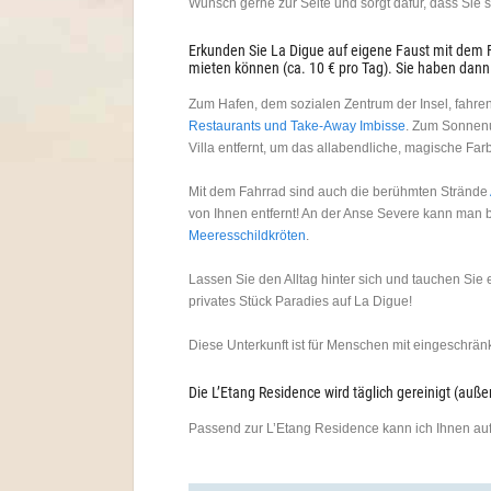
Wunsch gerne zur Seite und sorgt dafür, dass Sie 
Erkunden Sie La Digue auf eigene Faust mit dem F
mieten können (ca. 10 € pro Tag). Sie haben dann 
Zum Hafen, dem sozialen Zentrum der Insel, fahre
Restaurants und Take-Away Imbisse
. Zum Sonnenu
Villa entfernt, um das allabendliche, magische Fa
Mit dem Fahrrad sind auch die berühmten Strände
von Ihnen entfernt! An der Anse Severe kann man 
Meeresschildkröten
.
Lassen Sie den Alltag hinter sich und tauchen Sie e
privates Stück Paradies auf La Digue!
Diese Unterkunft ist für Menschen mit eingeschränkt
Die L’Etang Residence wird täglich gereinigt (auß
Passend zur L’Etang Residence kann ich Ihnen auf