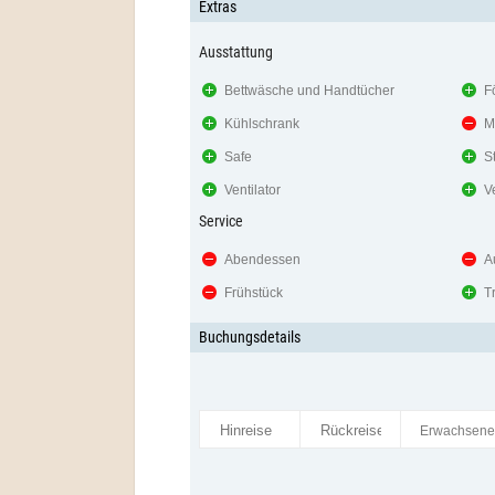
Extras
Ausstattung
Bettwäsche und Handtücher
F
Kühlschrank
M
Safe
S
Ventilator
V
Service
Abendessen
A
Frühstück
T
Buchungsdetails
Erwachsen