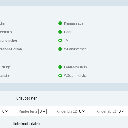
öhn
Klimaanlage
eerblick
Pool
trandtücher
TV
eranda/Balkon
WLan/Internet
usflüge
Fahrradverleih
ransfer
Wäscheservice
Urlaubsdaten
e
Kinder bis 2
Kinder bis 12
Kinder ab 12
Unterkunftsdaten