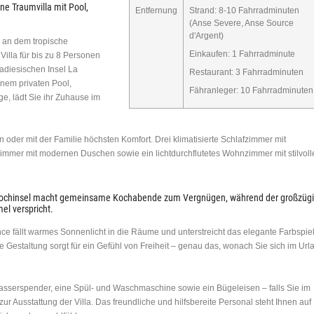
ne Traumvilla mit Pool,
Entfernung
Strand: 8-10 Fahrradminuten
(Anse Severe, Anse Source
d'Argent)
 an dem tropische
Einkaufen: 1 Fahrradminute
 Villa für bis zu 8 Personen
radiesischen Insel La
Restaurant: 3 Fahrradminuten
nem privaten Pool,
Fähranleger: 10 Fahrradminuten
, lädt Sie ihr Zuhause im
oder mit der Familie höchsten Komfort. Drei klimatisierte Schlafzimmer mit
mmer mit modernen Duschen sowie ein lichtdurchflutetes Wohnzimmer mit stilvoll
t Kochinsel macht gemeinsame Kochabende zum Vergnügen, während der großzüg
el verspricht.
ce fällt warmes Sonnenlicht in die Räume und unterstreicht das elegante Farbspie
Gestaltung sorgt für ein Gefühl von Freiheit – genau das, wonach Sie sich im Url
 Wasserspender, eine Spül- und Waschmaschine sowie ein Bügeleisen – falls Sie im
ur Ausstattung der Villa. Das freundliche und hilfsbereite Personal steht Ihnen auf