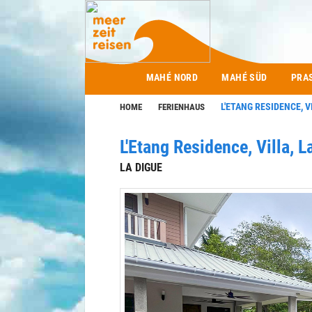
Main menu
MAHÉ NORD
MAHÉ SÜD
PRA
L'ETANG RESIDENCE, V
HOME
FERIENHAUS
L'Etang Residence, Villa, 
LA DIGUE