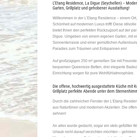
L’Etang Residence, La Digue (Seychellen) – Moder
Garten, Grillplatz und gehobener Ausstattung!
Willkommen in der L’Etang Residence – einem Ort,
Schönheit auf modernen Luxus trifft! Diese stilvolle
bietet Ihnen den perfekten Rückzugsort auf der pa
Digue. Umgeben von einem eigenen Garten, mit ei
Sonnenterrasse und einer gemütlichen Außenlounge
Paradies zum Träumen und Entspannen ein!
Auf großzügigen 250 m² genießen Sie mit Freunden 
bequemen Queensize-Betten, drei elegante Badezi
Einrichtung sorgen für pure Wohlfühlatmosphäre.
Die offene, hochwertig ausgestattete Küche mi
Grillplatz perfekte Abende unter dem Sternenhimm
Durch die zahlreichen Fenster der L’Etang Residen
aus Naturtönen und modernen Akzenten. Die offene 
sehnen!
An alles wurde gedacht, sogar ein stets gefüllter
Urlaub nicht darauf verzichten möchten – gehören z