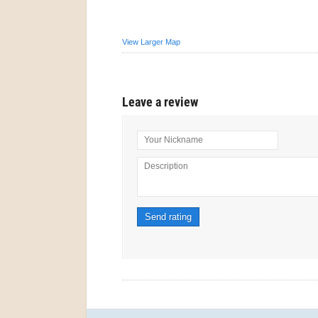
View Larger Map
Leave a review
Your Nickname
Description
Send rating