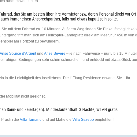
sich rundum wohlfühlen.
ahrrad, das Sie am besten über ihre Vermieter bzw. deren Personal direkt vor Ort
auch immer einen Ansprechpartner, falls mal etwas kaputt sein sollte.
n Sie mit dem Fahrrad ca. 10 Minuten. Auf dem Weg finden Sie Einkaufsmöglichkeit
ntergang trifft man sich am Helikopter-Landeplatz direkt am Meer, nur 450 m von 
rbenspiel am Horizont zu bewundern.
Anse Source d’Argent
und
Anse Severe
– je nach Fahrweise – nur 5 bis 15 Minute
bei ruhigen Bedingungen sehr schön schnorcheln und entdeckt mit etwas Glück au
in in die Leichtigkeit des Insellebens. Die L’Etang Residence erwartet Sie – Ihr
er Mobilität nicht geeignet.
er an Sonn- und Feiertagen). Mindestaufenthalt: 3 Nächte, WLAN gratis!
 Praslin die
Villa Tamanu
und auf Mahé die
Villa Gazebo
empfehlen!