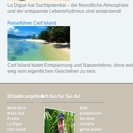
La Digue hat Suchtpotential – die freundliche Atmosphäre
und der entspannte Lebensrhythmus sind ansteckend!
Reiseführer Cerf Island
Cerf Island bietet Entspannung und Naturerlebnis, ohne wei
weg vom eigentlichen Geschehen zu sein.
Urlaubsangebote
Ich bin für Sie da!
Mahé Nord
Bitte
Mahé Süd
kontaktieren
Praslin
Sie mich,
La Digue
ich helfe
Cerf Island
gerne weiter!