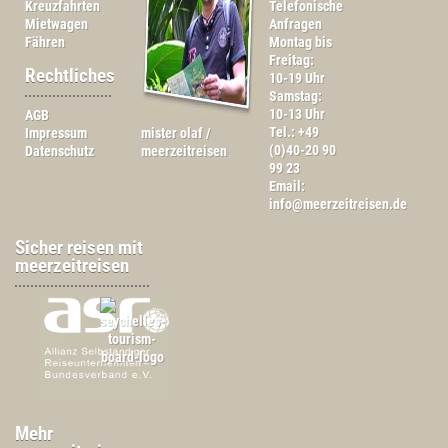
Kreuzfahrten
Telefonische
Mietwagen
Anfragen
Fähren
Montag bis
Freitag:
Rechtliches
10-19 Uhr
Samstag:
10-13 Uhr
AGB
Tel.: +49
Impressum
mister olaf /
(0)40-20 90
Datenschutz
meerzeitreisen
99 23
Email:
info@meerzeitreisen.de
Sicher reisen mit
meerzeitreisen
Mehr