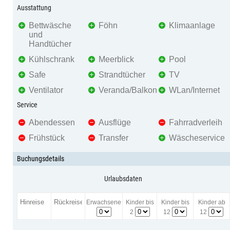
Ausstattung
Bettwäsche
Föhn
Klimaanlage
und
Handtücher
Kühlschrank
Meerblick
Pool
Safe
Strandtücher
TV
Ventilator
Veranda/Balkon
WLan/Internet
Service
Abendessen
Ausflüge
Fahrradverleih
Frühstück
Transfer
Wäscheservice
Buchungsdetails
Urlaubsdaten
Erwachsene
Kinder bis
Kinder bis
Kinder ab
2
12
12