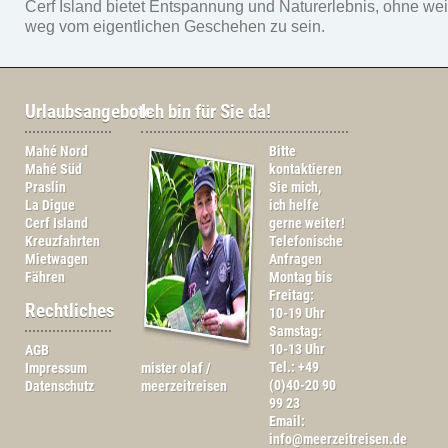
Cerf Island bietet Entspannung und Naturerlebnis, ohne wei
weg vom eigentlichen Geschehen zu sein.
Urlaubsangebote
Ich bin für Sie da!
Mahé Nord
Bitte
Mahé Süd
kontaktieren
Praslin
Sie mich,
La Digue
ich helfe
Cerf Island
gerne weiter!
Kreuzfahrten
Telefonische
Mietwagen
Anfragen
Fähren
Montag bis
Freitag:
Rechtliches
10-19 Uhr
Samstag:
10-13 Uhr
AGB
Tel.: +49
Impressum
mister olaf /
(0)40-20 90
Datenschutz
meerzeitreisen
99 23
Email:
info@meerzeitreisen.de