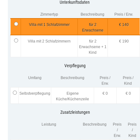
Unterkunftsdaten
Zimmertyp
Beschreibung
Preis / Erw.
Villa mit 1 Schlafzimmer
für 2
€ 140
Erwachsene
Villa mit 2 Schlafzimmern
für 2
€ 190
Erwachsene + 1
Kind
Verpflegung
Umfang
Beschreibung
Preis /
Preis /
Erw.
Kind
Selbstverpflegung
Eigene
€ 0
€ 0
Küche/Küchenzeile
Zusatzleistungen
Leistung
Beschreibung
Preis
Preis
/
/
Erw.
Kind