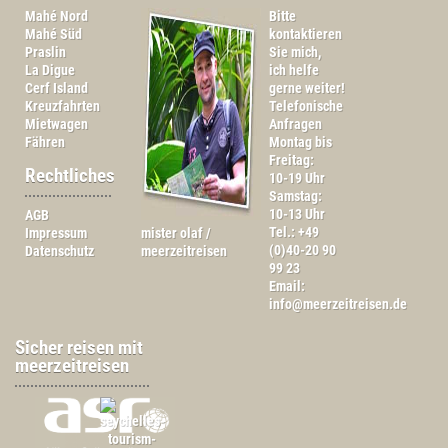
Mahé Nord
Bitte
Mahé Süd
kontaktieren
Praslin
Sie mich,
La Digue
ich helfe
Cerf Island
gerne weiter!
Kreuzfahrten
Telefonische
Mietwagen
Anfragen
Fähren
Montag bis
Freitag:
Rechtliches
10-19 Uhr
Samstag:
10-13 Uhr
AGB
Tel.: +49
Impressum
mister olaf /
(0)40-20 90
Datenschutz
meerzeitreisen
99 23
Email:
info@meerzeitreisen.de
Sicher reisen mit
meerzeitreisen