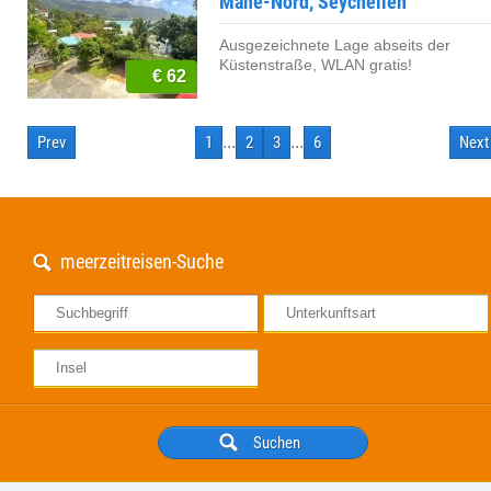
Mahé-Nord, Seychellen
Ausgezeichnete Lage abseits der
Küstenstraße, WLAN gratis!
€ 62
Prev
1
...
2
3
...
6
Next
meerzeitreisen-Suche