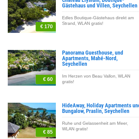
Gästehaus und Villen, Seychellen
Edles Boutique-Gästehaus direkt am
Strand, WLAN gratis!
€ 170
Panorama Guesthouse, und
Apartments, Mahé-Nord,
Seychellen
Im Herzen von Beau Vallon, WLAN
€ 60
gratis!
HideAway, Holiday Apartments un
Bungalow, Praslin, Seychellen
Ruhe und Gelassenheit am Meer,
WLAN gratis!
€ 85