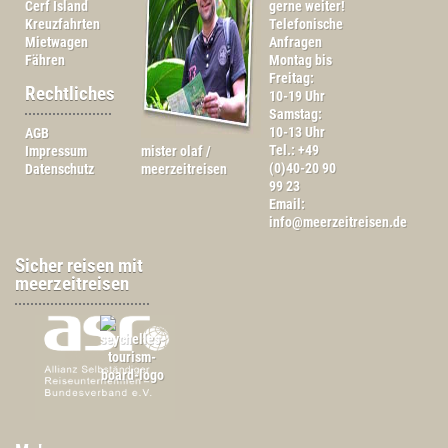
Cerf Island
gerne weiter!
Kreuzfahrten
Telefonische
Mietwagen
Anfragen
Fähren
Montag bis
Freitag:
Rechtliches
10-19 Uhr
Samstag:
10-13 Uhr
AGB
Tel.: +49
Impressum
mister olaf /
(0)40-20 90
Datenschutz
meerzeitreisen
99 23
Email:
info@meerzeitreisen.de
Sicher reisen mit
meerzeitreisen