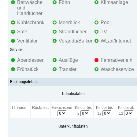
Bettwäsche
Föhn
Klimaanlage
und
Handtücher
Kühlschrank
Meerblick
Pool
Safe
Strandtücher
TV
Ventilator
Veranda/Balkon
WLan/Internet
Service
Abendessen
Ausflüge
Fahrradverleih
Frühstück
Transfer
Wäscheservice
Buchungsdetails
Urlaubsdaten
Erwachsene
Kinder bis
Kinder bis
Kinder ab
2
12
12
Unterkunftsdaten