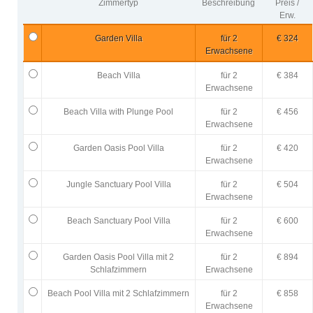
Zimmertyp
Beschreibung
Preis /
Erw.
Garden Villa
für 2
€ 324
Erwachsene
Beach Villa
für 2
€ 384
Erwachsene
Beach Villa with Plunge Pool
für 2
€ 456
Erwachsene
Garden Oasis Pool Villa
für 2
€ 420
Erwachsene
Jungle Sanctuary Pool Villa
für 2
€ 504
Erwachsene
Beach Sanctuary Pool Villa
für 2
€ 600
Erwachsene
Garden Oasis Pool Villa mit 2
für 2
€ 894
Schlafzimmern
Erwachsene
Beach Pool Villa mit 2 Schlafzimmern
für 2
€ 858
Erwachsene