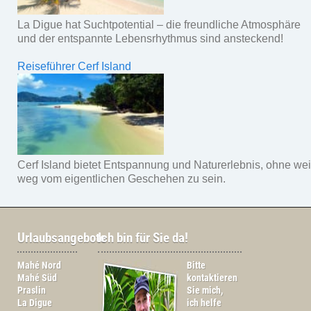
La Digue hat Suchtpotential – die freundliche Atmosphäre
und der entspannte Lebensrhythmus sind ansteckend!
Reiseführer Cerf Island
Cerf Island bietet Entspannung und Naturerlebnis, ohne wei
weg vom eigentlichen Geschehen zu sein.
Urlaubsangebote
Ich bin für Sie da!
Mahé Nord
Bitte
Mahé Süd
kontaktieren
Praslin
Sie mich,
La Digue
ich helfe