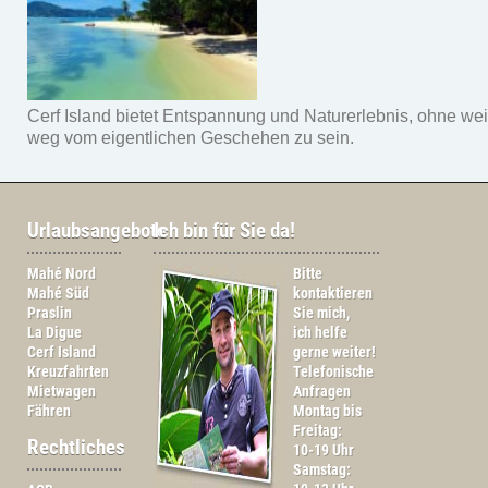
Cerf Island bietet Entspannung und Naturerlebnis, ohne wei
weg vom eigentlichen Geschehen zu sein.
Urlaubsangebote
Ich bin für Sie da!
Mahé Nord
Bitte
Mahé Süd
kontaktieren
Praslin
Sie mich,
La Digue
ich helfe
Cerf Island
gerne weiter!
Kreuzfahrten
Telefonische
Mietwagen
Anfragen
Fähren
Montag bis
Freitag:
Rechtliches
10-19 Uhr
Samstag: