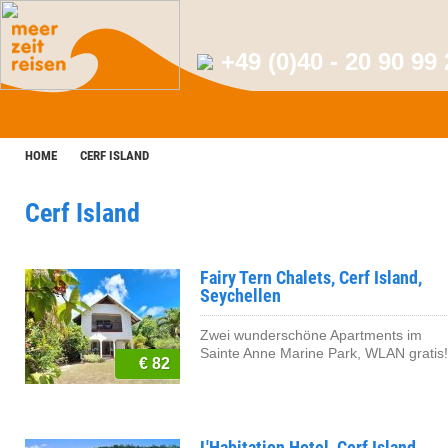
+49 (0)40 - 20 90 99
HOME
CERF ISLAND
Cerf Island
Fairy Tern Chalets, Cerf Island,
Seychellen
Zwei wunderschöne Apartments im
Sainte Anne Marine Park, WLAN gratis!
€ 82
L'Habitation Hotel, Cerf Island,