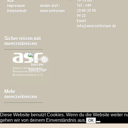
10-13 Uhr
AGB
Tel.: +49
Impressum
mister olaf /
(0)40-20 90
Datenschutz
meerzeitreisen
99 23
Email:
info@meerzeitreisen.de
Sicher reisen mit
meerzeitreisen
Mehr
meerzeitreisen
Diese Website benutzt Cookies. Wenn du die Website weiter nu
gehen wir von deinem Einverständnis aus.
OK