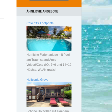
ÄHNLICHE ANGEBOTE
Cote d'Or Footprints
Herrliche Ferienanlage mit Pool
am Traumstrand Anse
Volbert/Cote d'Or, 7=6 und 14=12
Nächte, WLAN gratis!
Heliconia Grove
Schöne Holzvillen mit eigenem