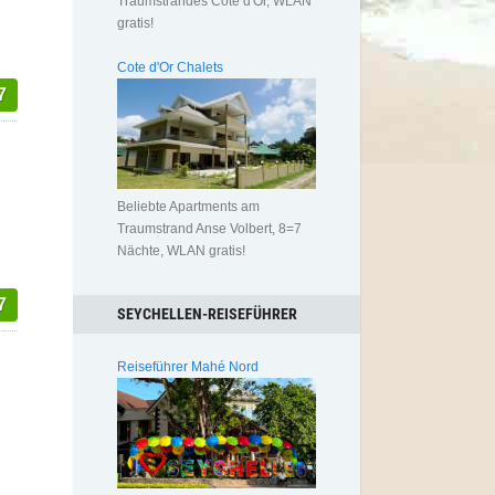
Traumstrandes Cote d'Or, WLAN
gratis!
Cote d'Or Chalets
7
Beliebte Apartments am
Traumstrand Anse Volbert, 8=7
Nächte, WLAN gratis!
7
SEYCHELLEN-REISEFÜHRER
Reiseführer Mahé Nord