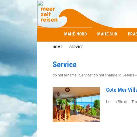
Main menu
MAHÉ NORD
MAHÉ SÜD
PRA
HOME
SERVICE
Service
do not rename "Service" do not change id Service
Cote Mer Vill
Leben Sie den Tr