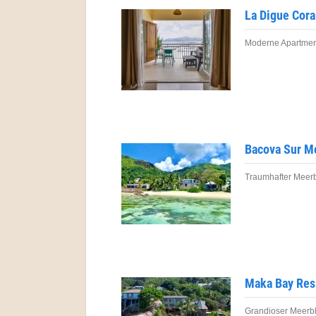
La Digue Cora
Moderne Apartment
Bacova Sur M
Traumhafter Meerbl
Maka Bay Res
Grandioser Meerbl