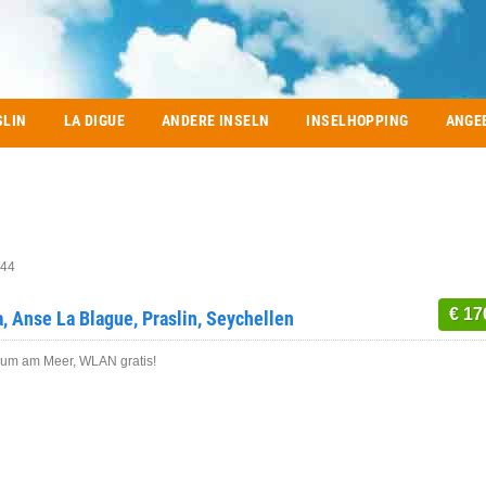
SLIN
LA DIGUE
ANDERE INSELN
INSELHOPPING
ANGE
=44
€ 17
a, Anse La Blague, Praslin, Seychellen
aum am Meer, WLAN gratis!