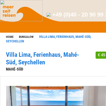
+49 (0)40 - 20 90 99
VILLA LIMA, FERIENHAUS, MAHÉ-SÜD,
HOME
BUNGALOW
SEYCHELLEN
Villa Lima, Ferienhaus, Mahé-
€ 45
Süd, Seychellen
MAHÉ-SÜD