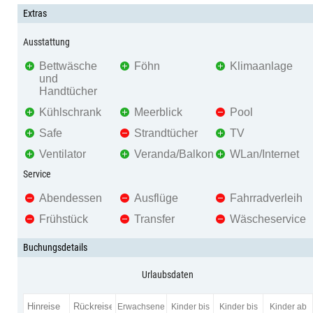
Extras
Ausstattung
Bettwäsche
Föhn
Klimaanlage
und
Handtücher
Kühlschrank
Meerblick
Pool
Safe
Strandtücher
TV
Ventilator
Veranda/Balkon
WLan/Internet
Service
Abendessen
Ausflüge
Fahrradverleih
Frühstück
Transfer
Wäscheservice
Buchungsdetails
Urlaubsdaten
Erwachsene
Kinder bis
Kinder bis
Kinder ab