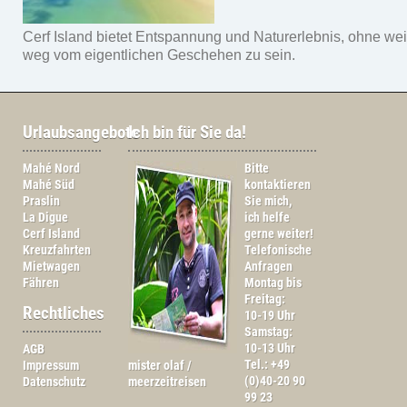
Cerf Island bietet Entspannung und Naturerlebnis, ohne wei
weg vom eigentlichen Geschehen zu sein.
Urlaubsangebote
Ich bin für Sie da!
Mahé Nord
Bitte
Mahé Süd
kontaktieren
Praslin
Sie mich,
La Digue
ich helfe
Cerf Island
gerne weiter!
Kreuzfahrten
Telefonische
Mietwagen
Anfragen
Fähren
Montag bis
Freitag:
Rechtliches
10-19 Uhr
Samstag:
10-13 Uhr
AGB
Tel.: +49
Impressum
mister olaf /
(0)40-20 90
Datenschutz
meerzeitreisen
99 23