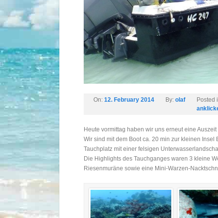
On:
12. February 2014
By:
olaf
Posted 
anklick
Heute vormittag haben wir uns erneut eine Auszei
Wir sind mit dem Boot ca. 20 min zur kleinen Inse
Tauchplatz mit einer felsigen Unterwasserlandschaf
Die Highlights des Tauchganges waren 3 kleine Wei
Riesenmuräne sowie eine Mini-Warzen-Nacktschn