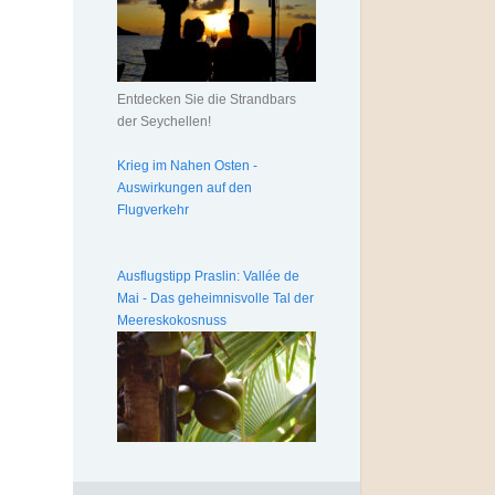
Entdecken Sie die Strandbars
der Seychellen!
Krieg im Nahen Osten -
Auswirkungen auf den
Flugverkehr
Ausflugstipp Praslin: Vallée de
Mai - Das geheimnisvolle Tal der
Meereskokosnuss