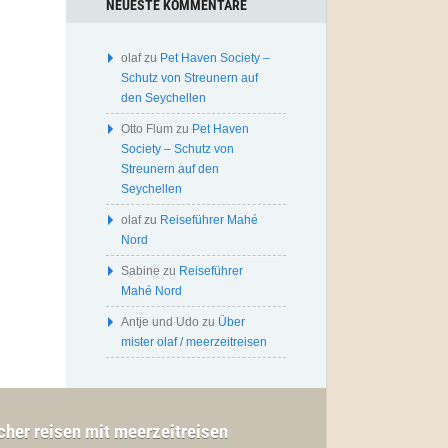
NEUESTE KOMMENTARE
olaf
zu
Pet Haven Society –
Schutz von Streunern auf
den Seychellen
Otto Flum
zu
Pet Haven
Society – Schutz von
Streunern auf den
Seychellen
olaf
zu
Reiseführer Mahé
Nord
Sabine
zu
Reiseführer
Mahé Nord
Antje und Udo
zu
Über
mister olaf / meerzeitreisen
cher reisen mit meerzeitreisen