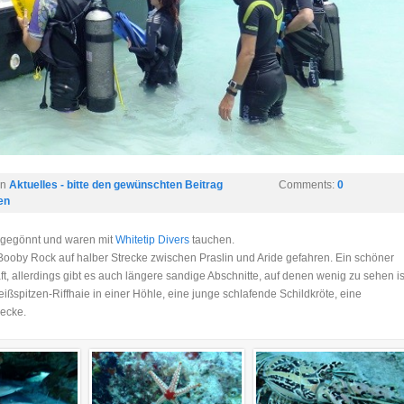
in
Aktuelles - bitte den gewünschten Beitrag
Comments:
0
en
t gegönnt und waren mit
Whitetip Divers
tauchen.
l Booby Rock auf halber Strecke zwischen Praslin und Aride gefahren. Ein schöner
t, allerdings gibt es auch längere sandige Abschnitte, auf denen wenig zu sehen is
ßspitzen-Riffhaie in einer Höhle, eine junge schlafende Schildkröte, eine
ecke.