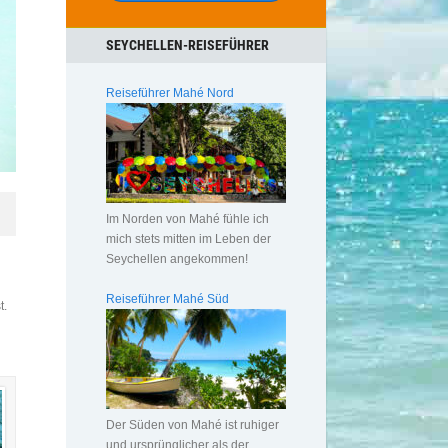
SEYCHELLEN-REISEFÜHRER
Reiseführer Mahé Nord
Im Norden von Mahé fühle ich
mich stets mitten im Leben der
Seychellen angekommen!
Reiseführer Mahé Süd
t.
Der Süden von Mahé ist ruhiger
und ursprünglicher als der