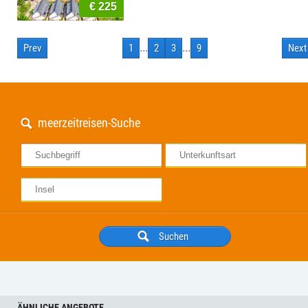
€ 225
Prev
1
...
2
3
...
9
Next
meerzeitreisen-Suche
ÄHNLICHE ANGEBOTE