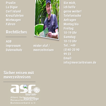
Praslin
Sie mich,
La Digue
ich helfe
Cerf Island
gerne weiter!
Kreuzfahrten
Telefonische
Mietwagen
Anfragen
Fähren
Montag bis
Freitag:
Rechtliches
10-19 Uhr
Samstag:
10-13 Uhr
AGB
Tel.: +49
Impressum
mister olaf /
(0)40-20 90
Datenschutz
meerzeitreisen
99 23
Email:
info@meerzeitreisen.de
Sicher reisen mit
meerzeitreisen