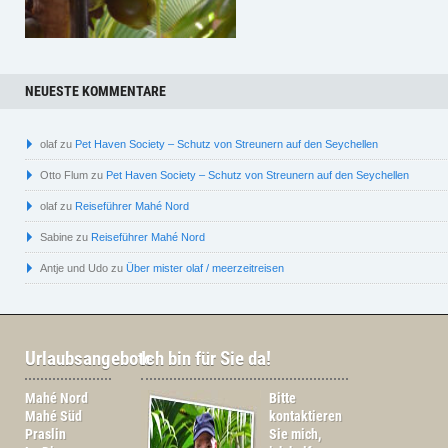
NEUESTE KOMMENTARE
olaf
zu
Pet Haven Society – Schutz von Streunern auf den Seychellen
Otto Flum
zu
Pet Haven Society – Schutz von Streunern auf den Seychellen
olaf
zu
Reiseführer Mahé Nord
Sabine
zu
Reiseführer Mahé Nord
Antje und Udo
zu
Über mister olaf / meerzeitreisen
Urlaubsangebote
Ich bin für Sie da!
Mahé Nord
Bitte
Mahé Süd
kontaktieren
Praslin
Sie mich,