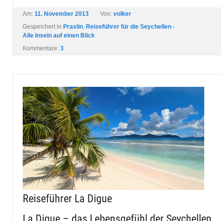
Am:
11. November 2013
Von:
volker
Gespeichert in
Praslin
,
Reiseführer für die Seychellen -
Alle Inseln auf einen Blick
Kommentare:
3
Reiseführer La Digue
La Digue – das Lebensgefühl der Seychellen