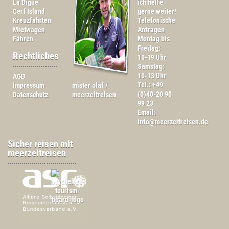
La Digue
ich helfe
Cerf Island
gerne weiter!
Kreuzfahrten
Telefonische
Mietwagen
Anfragen
Fähren
Montag bis
Freitag:
Rechtliches
10-19 Uhr
Samstag:
10-13 Uhr
AGB
Tel.: +49
Impressum
mister olaf /
(0)40-20 90
Datenschutz
meerzeitreisen
99 23
Email:
info@meerzeitreisen.de
Sicher reisen mit
meerzeitreisen