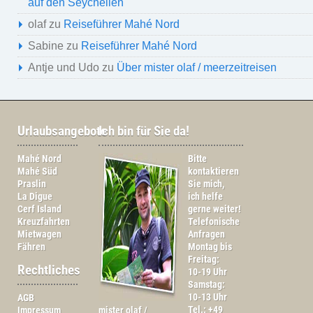
auf den Seychellen
olaf
zu
Reiseführer Mahé Nord
Sabine
zu
Reiseführer Mahé Nord
Antje und Udo
zu
Über mister olaf / meerzeitreisen
Urlaubsangebote
Ich bin für Sie da!
Mahé Nord
Bitte
Mahé Süd
kontaktieren
Praslin
Sie mich,
La Digue
ich helfe
Cerf Island
gerne weiter!
Kreuzfahrten
Telefonische
Mietwagen
Anfragen
Fähren
Montag bis
Freitag:
Rechtliches
10-19 Uhr
Samstag:
10-13 Uhr
AGB
Tel.: +49
Impressum
mister olaf /