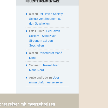
NEUESTE KOMMENTARE
olaf
zu
Pet Haven Society –
Schutz von Streunern auf
den Seychellen
Otto Flum
zu
Pet Haven
Society – Schutz von
Streunern auf den
Seychellen
olaf
zu
Reiseführer Mahé
Nord
Sabine
zu
Reiseführer
Mahé Nord
Antje und Udo
zu
Über
mister olaf / meerzeitreisen
cher reisen mit meerzeitreisen