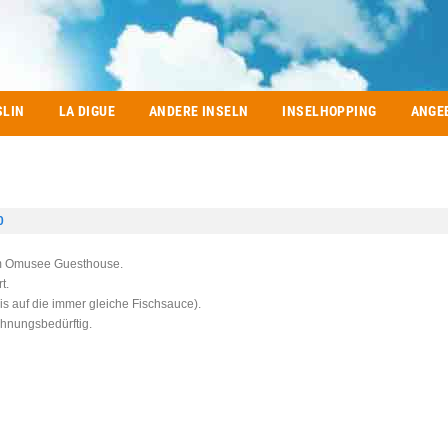
SLIN
LA DIGUE
ANDERE INSELN
INSELHOPPING
ANGE
0
 im Omusee Guesthouse.
t.
s auf die immer gleiche Fischsauce).
hnungsbedürftig.