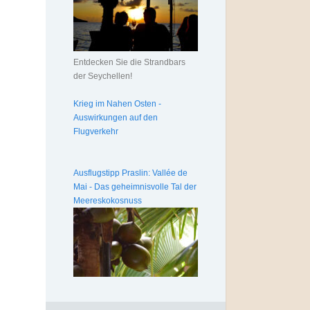
Entdecken Sie die Strandbars
der Seychellen!
Krieg im Nahen Osten -
Auswirkungen auf den
Flugverkehr
Ausflugstipp Praslin: Vallée de
Mai - Das geheimnisvolle Tal der
Meereskokosnuss