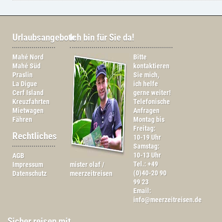
Urlaubsangebote
Ich bin für Sie da!
Mahé Nord
Bitte
Mahé Süd
kontaktieren
Praslin
Sie mich,
La Digue
ich helfe
Cerf Island
gerne weiter!
Kreuzfahrten
Telefonische
Mietwagen
Anfragen
Fähren
Montag bis
Freitag:
Rechtliches
10-19 Uhr
Samstag:
10-13 Uhr
AGB
Tel.: +49
Impressum
mister olaf /
(0)40-20 90
Datenschutz
meerzeitreisen
99 23
Email:
info@meerzeitreisen.de
Sicher reisen mit