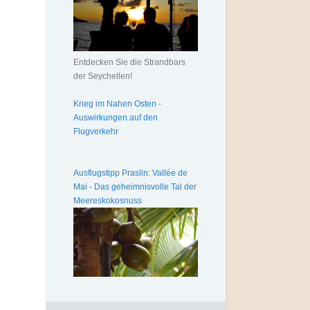
Entdecken Sie die Strandbars
der Seychellen!
Krieg im Nahen Osten -
Auswirkungen auf den
Flugverkehr
Ausflugstipp Praslin: Vallée de
Mai - Das geheimnisvolle Tal der
Meereskokosnuss