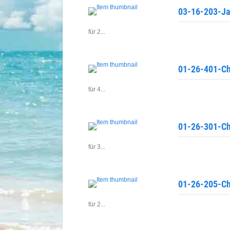
03-16-203-Jar
für 2...
01-26-401-Cha
für 4...
01-26-301-Cha
für 3...
01-26-205-Cha
für 2...