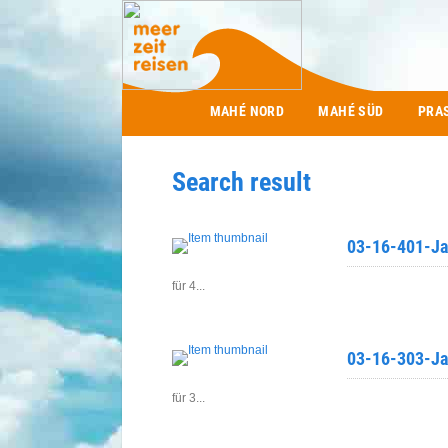
Main menu
MAHÉ NORD
MAHÉ SÜD
PRA
Search result
03-16-401-Jar
für 4...
03-16-303-Jar
für 3...