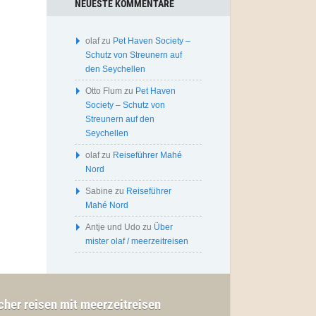
NEUESTE KOMMENTARE
olaf
zu
Pet Haven Society –
Schutz von Streunern auf
den Seychellen
Otto Flum
zu
Pet Haven
Society – Schutz von
Streunern auf den
Seychellen
olaf
zu
Reiseführer Mahé
Nord
Sabine
zu
Reiseführer
Mahé Nord
Antje und Udo
zu
Über
mister olaf / meerzeitreisen
cher reisen mit meerzeitreisen