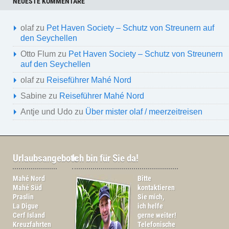
NEUESTE KOMMENTARE
olaf
zu
Pet Haven Society – Schutz von Streunern auf
den Seychellen
Otto Flum
zu
Pet Haven Society – Schutz von Streunern
auf den Seychellen
olaf
zu
Reiseführer Mahé Nord
Sabine
zu
Reiseführer Mahé Nord
Antje und Udo
zu
Über mister olaf / meerzeitreisen
Urlaubsangebote
Ich bin für Sie da!
Mahé Nord
Bitte
Mahé Süd
kontaktieren
Praslin
Sie mich,
La Digue
ich helfe
Cerf Island
gerne weiter!
Kreuzfahrten
Telefonische