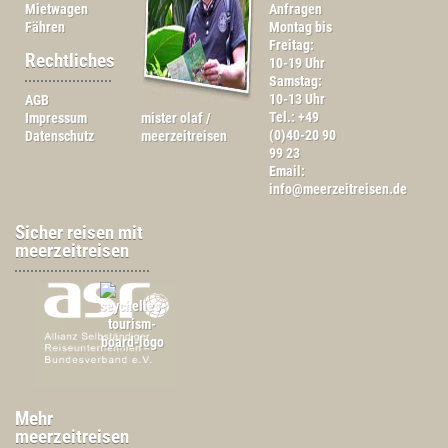
Mietwagen
Anfragen
Fähren
Montag bis
Freitag:
Rechtliches
10-19 Uhr
Samstag:
10-13 Uhr
AGB
Tel.: +49
Impressum
mister olaf /
(0)40-20 90
Datenschutz
meerzeitreisen
99 23
Email:
info@meerzeitreisen.de
Sicher reisen mit
meerzeitreisen
Mehr
meerzeitreisen