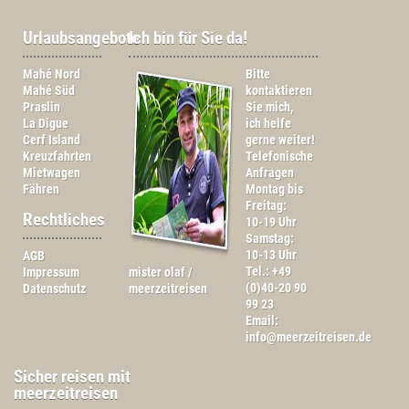
Urlaubsangebote
Ich bin für Sie da!
Mahé Nord
Bitte
Mahé Süd
kontaktieren
Praslin
Sie mich,
La Digue
ich helfe
Cerf Island
gerne weiter!
Kreuzfahrten
Telefonische
Mietwagen
Anfragen
Fähren
Montag bis
Freitag:
Rechtliches
10-19 Uhr
Samstag:
10-13 Uhr
AGB
Tel.: +49
Impressum
mister olaf /
(0)40-20 90
Datenschutz
meerzeitreisen
99 23
Email:
info@meerzeitreisen.de
Sicher reisen mit
meerzeitreisen