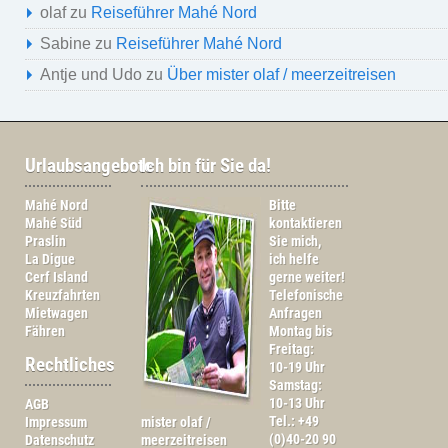
olaf
zu
Reiseführer Mahé Nord
Sabine
zu
Reiseführer Mahé Nord
Antje und Udo
zu
Über mister olaf / meerzeitreisen
Urlaubsangebote
Ich bin für Sie da!
Mahé Nord
Bitte
Mahé Süd
kontaktieren
Praslin
Sie mich,
La Digue
ich helfe
Cerf Island
gerne weiter!
Kreuzfahrten
Telefonische
Mietwagen
Anfragen
Fähren
Montag bis
Freitag:
Rechtliches
10-19 Uhr
Samstag:
10-13 Uhr
AGB
Tel.: +49
Impressum
mister olaf /
(0)40-20 90
Datenschutz
meerzeitreisen