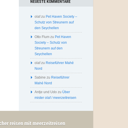
NEUESTE KOMMENTARE
olaf
zu
Pet Haven Society –
Schutz von Streunern auf
den Seychellen
Otto Flum
zu
Pet Haven
Society – Schutz von
Streunern auf den
Seychellen
olaf
zu
Reiseführer Mahé
Nord
Sabine
zu
Reiseführer
Mahé Nord
Antje und Udo
zu
Über
mister olaf / meerzeitreisen
cher reisen mit meerzeitreisen