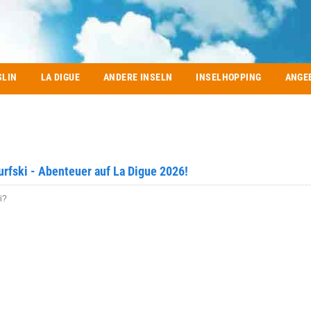
SLIN
LA DIGUE
ANDERE INSELN
INSELHOPPING
ANGE
urfski - Abenteuer auf La Digue 2026!
i?