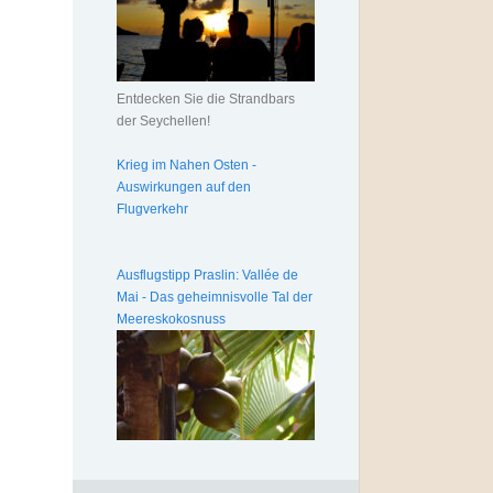
Entdecken Sie die Strandbars
der Seychellen!
Krieg im Nahen Osten -
Auswirkungen auf den
Flugverkehr
Ausflugstipp Praslin: Vallée de
Mai - Das geheimnisvolle Tal der
Meereskokosnuss