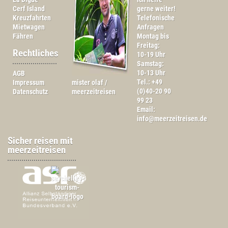
Cerf Island
gerne weiter!
Kreuzfahrten
Telefonische
Mietwagen
Anfragen
Fähren
Montag bis
Freitag:
Rechtliches
10-19 Uhr
Samstag:
10-13 Uhr
AGB
Tel.: +49
Impressum
mister olaf /
(0)40-20 90
Datenschutz
meerzeitreisen
99 23
Email:
info@meerzeitreisen.de
Sicher reisen mit
meerzeitreisen