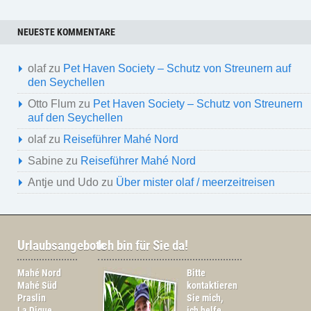
NEUESTE KOMMENTARE
olaf
zu
Pet Haven Society – Schutz von Streunern auf
den Seychellen
Otto Flum
zu
Pet Haven Society – Schutz von Streunern
auf den Seychellen
olaf
zu
Reiseführer Mahé Nord
Sabine
zu
Reiseführer Mahé Nord
Antje und Udo
zu
Über mister olaf / meerzeitreisen
Urlaubsangebote
Ich bin für Sie da!
Mahé Nord
Bitte
Mahé Süd
kontaktieren
Praslin
Sie mich,
La Digue
ich helfe